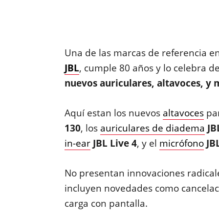
Una de las marcas de referencia en
JBL
, cumple 80 años y lo celebra d
nuevos auriculares, altavoces, y 
Aquí estan los nuevos
altavoces
par
130
, los
auriculares de diadema
JB
in-ear
JBL Live 4
, y el
micrófono
JBL
No presentan innovaciones radicale
incluyen novedades como cancelaci
carga con pantalla.