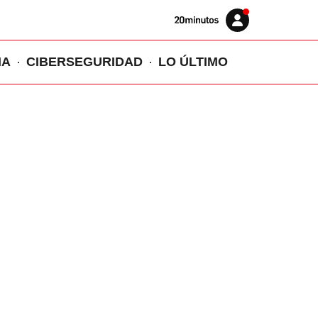
Volver
Iniciar
a
sesión
20MINUTOS.ES
IA
CIBERSEGURIDAD
LO ÚLTIMO