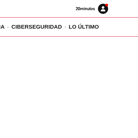
Volver
Iniciar
a
sesión
20MINUTOS.ES
IA
CIBERSEGURIDAD
LO ÚLTIMO