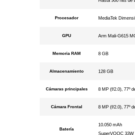
Hasta 900 nits de 
Procesador
MediaTek Dimensit
GPU
Arm Mali-G615 M
Memoria RAM
8 GB
Almacenamiento
128 GB
Cámaras principales
8 MP (f/2.0), 77º
Cámara Frontal
8 MP (f/2.0), 77º 
10.050 mAh
Batería
SuperVOOC 33W