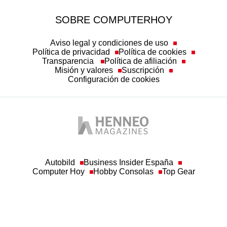
Aviso legal y condiciones de uso
Política de privacidad
Política de cookies
Transparencia
Política de afiliación
Misión y valores
Suscripción
Configuración de cookies
Autobild
Business Insider España
Computer Hoy
Hobby Consolas
Top Gear
© Henneo Magazines, S.A
Queda prohibida toda reproducción sin permiso escrito de la empresa a los efectos
del artículo 32.1, párrafo segundo, de la Ley de Propiedad Intelectual. Asimismo, a
los efectos establecidos en el artículo 33.1 de Ley de Propiedad Intelectual, la
empresa hace constar la correspondiente reserva de derechos, por sí y por medio de