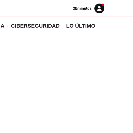
Volver
Iniciar
a
sesión
20MINUTOS.ES
IA
CIBERSEGURIDAD
LO ÚLTIMO