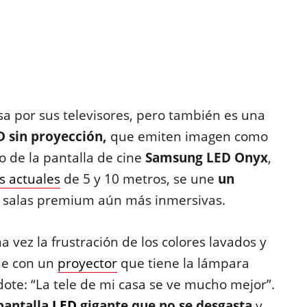
a por sus televisores, pero también es una
 sin proyección,
que emiten imagen como
so de la pantalla de cine
Samsung LED Onyx
,
 actuales
de 5 y 10 metros, se une
un
a salas premium aún más inmersivas.
ez la frustración de los colores lavados y
ine con un
proyector
que tiene la lámpara
ndote: “La tele de mi casa se ve mucho mejor”.
pantalla
LED
gigante que no se desgasta
y