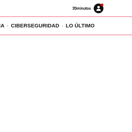
Volver
Iniciar
a
sesión
20MINUTOS.ES
IA
CIBERSEGURIDAD
LO ÚLTIMO