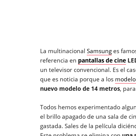
La multinacional
Samsung
es famos
referencia en
pantallas de cine
LED
un televisor convencional. Es el ca
que es noticia porque a los
modelos
nuevo modelo de 14 metros
, par
Todos hemos experimentado alguna v
el brillo apagado de una sala de c
gastada. Sales de la película dicié
Este problema se elimina con
una 