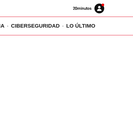
Volver
Iniciar
a
sesión
20MINUTOS.ES
IA
CIBERSEGURIDAD
LO ÚLTIMO