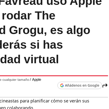
 Favreau usó Apple
 rodar The
d Grogu, es algo
erás si has
dad virtual
Apple
de cualquier tamaño
Añádenos en Google
cineastas para planificar cómo se verán sus
guen colaborando.