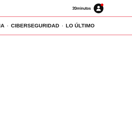
Volver
Iniciar
a
sesión
20MINUTOS.ES
IA
CIBERSEGURIDAD
LO ÚLTIMO