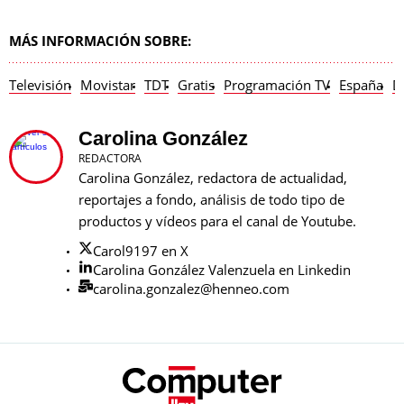
MÁS INFORMACIÓN SOBRE:
Televisión
Movistar
TDT
Gratis
Programación TV
España
D
Carolina González
REDACTORA
Carolina González, redactora de actualidad,
reportajes a fondo, análisis de todo tipo de
productos y vídeos para el canal de Youtube.
Carol9197 en X
Carolina González Valenzuela en Linkedin
carolina.gonzalez@henneo.com