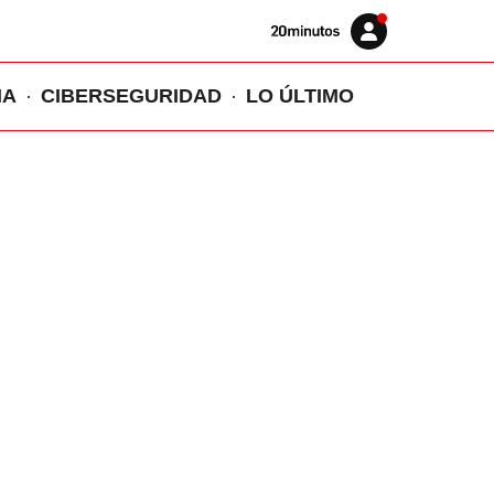
Volver
Iniciar
a
sesión
20MINUTOS.ES
IA
CIBERSEGURIDAD
LO ÚLTIMO