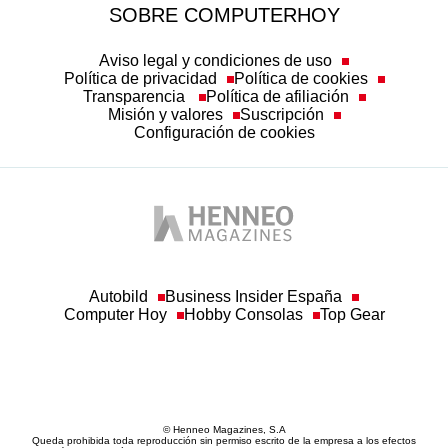
Aviso legal y condiciones de uso
Política de privacidad
Política de cookies
Transparencia
Política de afiliación
Misión y valores
Suscripción
Configuración de cookies
Autobild
Business Insider España
Computer Hoy
Hobby Consolas
Top Gear
© Henneo Magazines, S.A
Queda prohibida toda reproducción sin permiso escrito de la empresa a los efectos
del artículo 32.1, párrafo segundo, de la Ley de Propiedad Intelectual. Asimismo, a
los efectos establecidos en el artículo 33.1 de Ley de Propiedad Intelectual, la
empresa hace constar la correspondiente reserva de derechos, por sí y por medio de
sus redactores o autores.