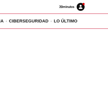
Volver
Iniciar
a
sesión
20MINUTOS.ES
IA
CIBERSEGURIDAD
LO ÚLTIMO