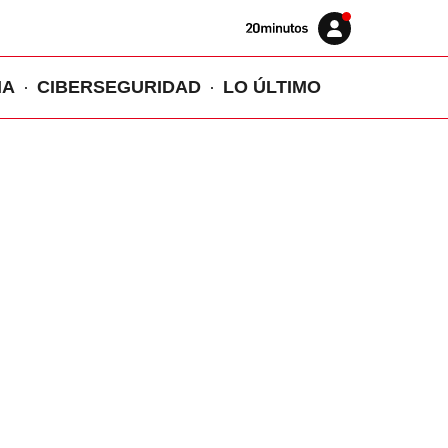
Volver
Iniciar
a
sesión
20MINUTOS.ES
IA
CIBERSEGURIDAD
LO ÚLTIMO