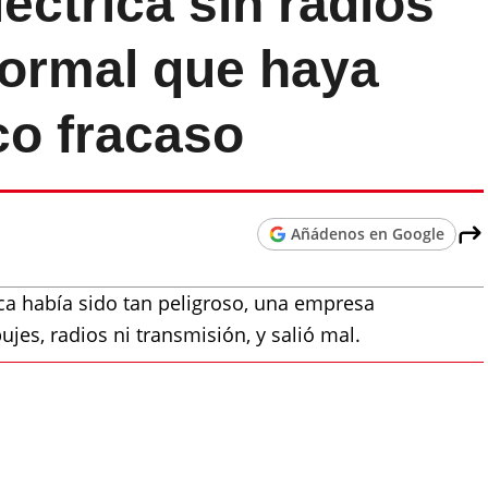
léctrica sin radios
normal que haya
co fracaso
Añádenos en Google
ca había sido tan peligroso, una empresa
jes, radios ni transmisión, y salió mal.