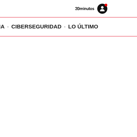
Volver
Iniciar
a
sesión
20MINUTOS.ES
IA
CIBERSEGURIDAD
LO ÚLTIMO