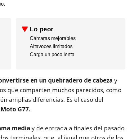
io.
Lo peor
Cámaras mejorables
​Altavoces limitados
Carga un poco lenta​
nvertirse en un quebradero de cabeza
y
los que comparten muchos parecidos, como
én amplias diferencias. Es el caso del
 Moto G77.
gama media
y de entrada a finales del pasado
os terminales, que, al igual que otros de los