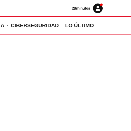
Volver
Iniciar
a
sesión
20MINUTOS.ES
IA
CIBERSEGURIDAD
LO ÚLTIMO