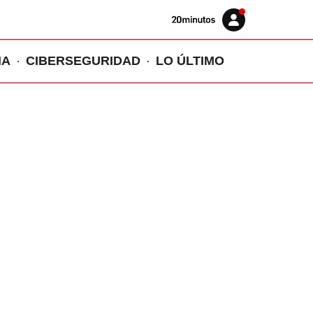
Volver
Iniciar
a
sesión
20MINUTOS.ES
IA
CIBERSEGURIDAD
LO ÚLTIMO