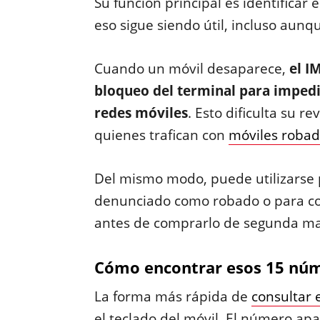
Su función principal es identificar e
eso sigue siendo útil, incluso aun
Cuando un móvil desaparece,
el I
bloqueo del terminal para imped
redes móviles
. Esto dificulta su r
quienes trafican con
móviles roba
Del mismo modo, puede utilizarse pa
denunciado como robado o para con
antes de comprarlo de segunda m
Cómo encontrar esos 15 núm
La forma más rápida de
consultar e
el teclado del móvil. El número ap