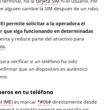
l terminal, no la
tarjeta SIM
ni el usuario. Por
que alguien cambie la SIM después de un robo.
MEI permite solicitar a la operadora el
ir que siga funcionando en determinadas
eventa y reduce parte del atractivo para
dos
.
ra verificar si un teléfono ha sido
firmar que un dispositivo es auténtico
ano.
eros en tu teléfono
l IMEI
es marcar
*#06#
directamente desde
arecerá automáticamente en pantalla sin