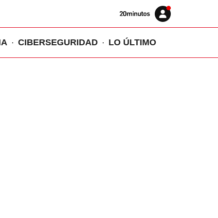
Volver
Iniciar
a
sesión
20MINUTOS.ES
IA
CIBERSEGURIDAD
LO ÚLTIMO