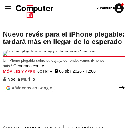
Volver
Iniciar
a
sesión
20MINUTOS.ES
Nuevo revés para el iPhone plegable:
tardará más en llegar de lo esperado
Un iPhone plegable sobre su caja y, de fondo, varios iPhones
Generado con IA
más
08 abr 2026 - 12:00
MÓVILES Y APPS
NOTICIA
Noelia Murillo
Añádenos en Google
Apple se prepara para el lanzamiento de su