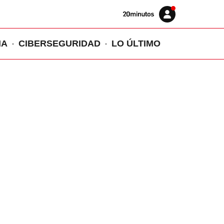
Volver
Iniciar
a
sesión
20MINUTOS.ES
IA
CIBERSEGURIDAD
LO ÚLTIMO