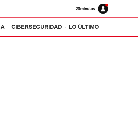
Volver
Iniciar
a
sesión
20MINUTOS.ES
IA
CIBERSEGURIDAD
LO ÚLTIMO