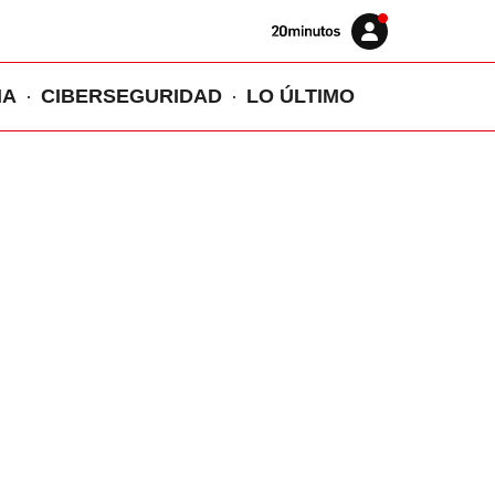
Volver
Iniciar
a
sesión
20MINUTOS.ES
IA
CIBERSEGURIDAD
LO ÚLTIMO