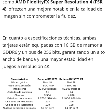
como
AMD FidelityFX Super Resolution 4 (FSR
4)
, ofrezcan una mejora notable en la calidad de
imagen sin comprometer la fluidez.
En cuanto a especificaciones técnicas, ambas
tarjetas están equipadas con 16 GB de memoria
GDDR6 y un bus de 256 bits, garantizando un alto
ancho de banda y una mayor estabilidad en
juegos a resolución 4K.
Característica
Radeon RX 9070
Radeon RX 9070 XT
Núcleo gráfico
Navi 48
Navi 48
Nodo de fabricación
TSMC 4NP
TSMC 4NP
Transistores
53.900 millones
53.900 millones
Unidades de cómputo
56
64
Shaders
3.584
4.096
Velocidad de shaders
2.070-2.520 MHz
2.400-2.970 MHz
Unidades de texturizado
224
256
Unidades de rasterizado
128
128
Núcleos de trazado de rayos
56 (3ª gen)
64 (3ª gen)