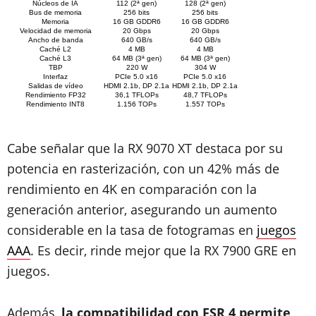
Núcleos de IA
112 (2ª gen)
128 (2ª gen)
Bus de memoria
256 bits
256 bits
Memoria
16 GB GDDR6
16 GB GDDR6
Velocidad de memoria
20 Gbps
20 Gbps
Ancho de banda
640 GB/s
640 GB/s
Caché L2
4 MB
4 MB
Caché L3
64 MB (3ª gen)
64 MB (3ª gen)
TBP
220 W
304 W
Interfaz
PCIe 5.0 x16
PCIe 5.0 x16
Salidas de vídeo
HDMI 2.1b, DP 2.1a
HDMI 2.1b, DP 2.1a
Rendimiento FP32
36,1 TFLOPs
48,7 TFLOPs
Rendimiento INT8
1.156 TOPs
1.557 TOPs
Cabe señalar que la RX 9070 XT destaca por su
potencia en rasterización, con un 42% más de
rendimiento en 4K en comparación con la
generación anterior, asegurando un aumento
considerable en la tasa de fotogramas en
juegos
AAA
. Es decir, rinde mejor que la RX 7900 GRE en
juegos.
Además,
la compatibilidad con FSR 4 permite