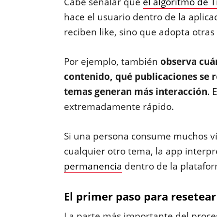
Cabe señalar que
el algoritmo de T
hace el usuario dentro de la aplica
reciben like, sino que adopta otras
Por ejemplo, también
observa cuá
contenido, qué publicaciones se r
temas generan más interacción
. 
extremadamente rápido.
Si una persona consume muchos víde
cualquier otro tema, la app inter
permanencia
dentro de la platafo
El primer paso para resetear
La parte más importante del proce