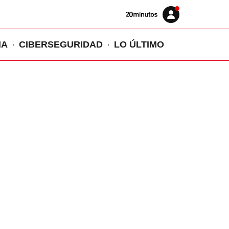
Volver
Iniciar
a
sesión
20MINUTOS.ES
IA
CIBERSEGURIDAD
LO ÚLTIMO