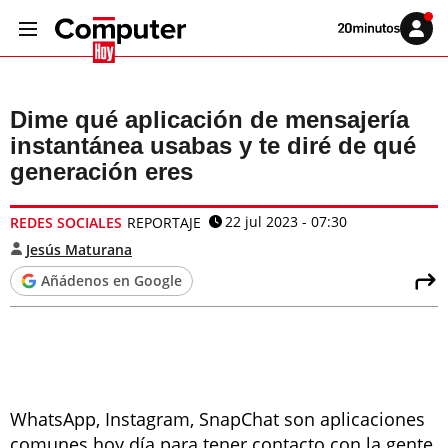
Volver
Iniciar
a
sesión
20MINUTOS.ES
Dime qué aplicación de mensajería
instantánea usabas y te diré de qué
generación eres
22 jul 2023 - 07:30
REDES SOCIALES
REPORTAJE
Jesús Maturana
Añádenos en Google
WhatsApp, Instagram, SnapChat son aplicaciones
comunes hoy día para tener contacto con la gente