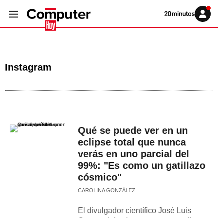
Volver
Iniciar
a
sesión
20MINUTOS.ES
Instagram
Qué se puede ver en un
eclipse total que nunca
verás en uno parcial del
99%: "Es como un gatillazo
cósmico"
CAROLINA GONZÁLEZ
El divulgador científico José Luis