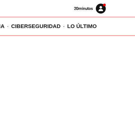
Volver
Iniciar
a
sesión
20MINUTOS.ES
IA
CIBERSEGURIDAD
LO ÚLTIMO