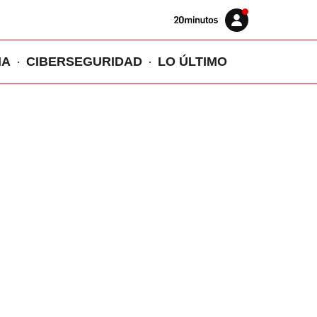
Volver
Iniciar
a
sesión
20MINUTOS.ES
IA
CIBERSEGURIDAD
LO ÚLTIMO