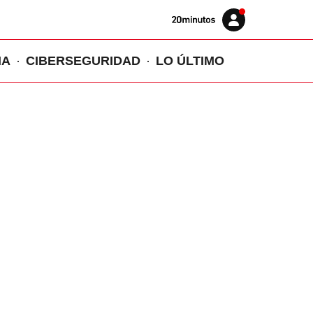
Volver
Iniciar
a
sesión
20MINUTOS.ES
IA
CIBERSEGURIDAD
LO ÚLTIMO