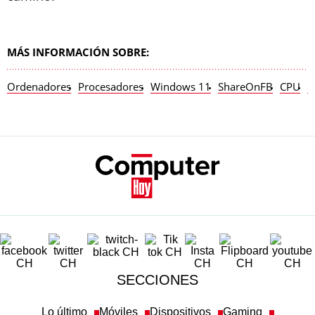
MÁS INFORMACIÓN SOBRE:
Ordenadores
Procesadores
Windows 11
ShareOnFB
CPU
P
SECCIONES
Lo último
Móviles
Dispositivos
Gaming