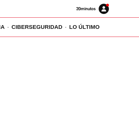
Volver
Iniciar
a
sesión
20MINUTOS.ES
IA
CIBERSEGURIDAD
LO ÚLTIMO