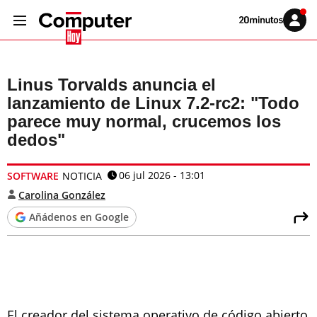
Volver
Iniciar
a
sesión
20MINUTOS.ES
Linus Torvalds anuncia el
lanzamiento de Linux 7.2-rc2: "Todo
parece muy normal, crucemos los
dedos"
06 jul 2026 - 13:01
SOFTWARE
NOTICIA
Carolina González
Añádenos en Google
El creador del sistema operativo de código abierto