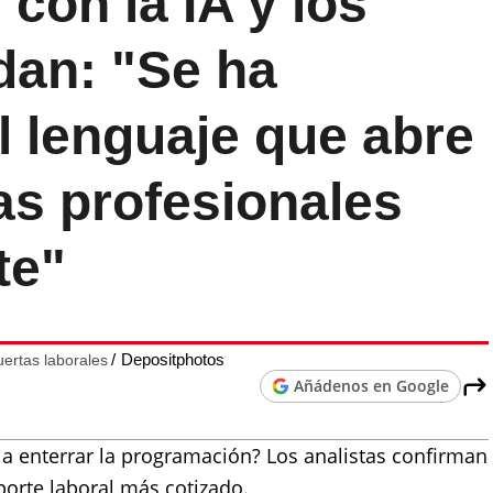
con la IA y los
dan: "Se ha
l lenguaje que abre
as profesionales
te"
Depositphotos
ertas laborales
Añádenos en Google
ba a enterrar la programación? Los analistas confirman
porte laboral más cotizado.