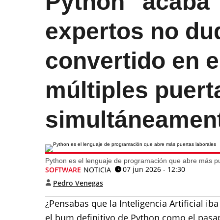
Python "acaba" 
expertos no du
convertido en e
múltiples puert
simultáneamen
Python es el lenguaje de programación que abre más pu
07 jun 2026 - 12:30
SOFTWARE
NOTICIA
Pedro Venegas
¿Pensabas que la Inteligencia Artificial i
el bum definitivo de Python como el pasa