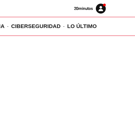
Volver
Iniciar
a
sesión
20MINUTOS.ES
IA
CIBERSEGURIDAD
LO ÚLTIMO