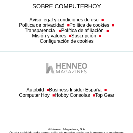
SOBRE COMPUTERHOY
Aviso legal y condiciones de uso
Política de privacidad
Política de cookies
Transparencia
Política de afiliación
Misión y valores
Suscripción
Configuración de cookies
Autobild
Business Insider España
Computer Hoy
Hobby Consolas
Top Gear
© Henneo Magazines, S.A
Queda prohibida toda reproducción sin permiso escrito de la empresa a los efectos
del artículo 32.1, párrafo segundo, de la Ley de Propiedad Intelectual. Asimismo, a