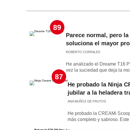
89
Parece normal, pero la
soluciona el mayor pro
ROBERTO CORRALES
He analizado el Dreame T16 Pr
vez la suciedad que deja la mop
87
He probado la Ninja C
jubilar a la heladera t
ANA MUÑOZ DE FRUTOS
He probado la CREAMi Scoop &
más completo y sabroso. Este 