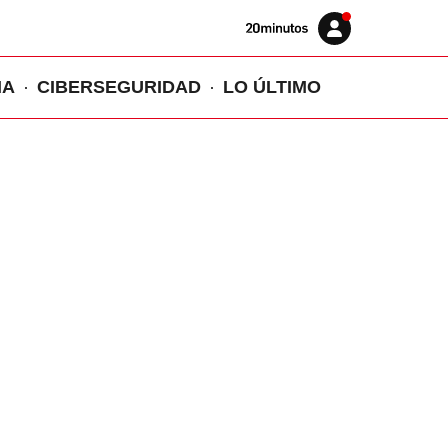
Volver
Iniciar
a
sesión
20MINUTOS.ES
IA
CIBERSEGURIDAD
LO ÚLTIMO