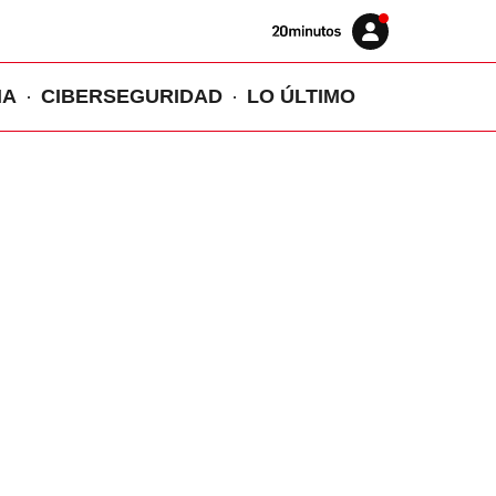
Volver
Iniciar
a
sesión
20MINUTOS.ES
IA
CIBERSEGURIDAD
LO ÚLTIMO