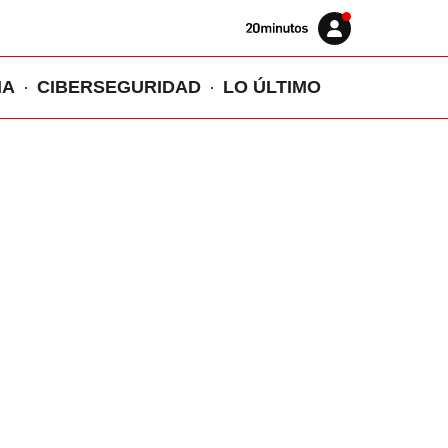
Volver
Iniciar
a
sesión
20MINUTOS.ES
IA
CIBERSEGURIDAD
LO ÚLTIMO