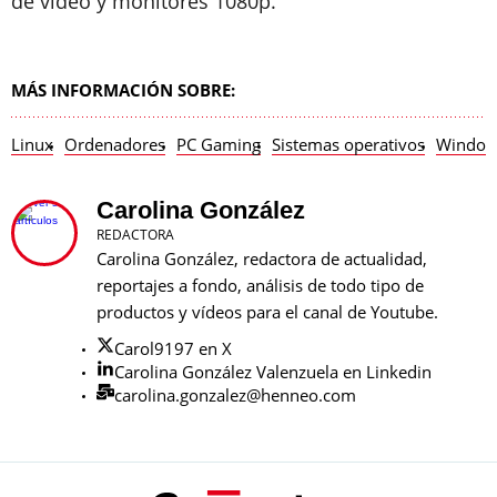
de vídeo y monitores 1080p.
MÁS INFORMACIÓN SOBRE:
Linux
Ordenadores
PC Gaming
Sistemas operativos
Window
Carolina González
REDACTORA
Carolina González, redactora de actualidad,
reportajes a fondo, análisis de todo tipo de
productos y vídeos para el canal de Youtube.
Carol9197 en X
Carolina González Valenzuela en Linkedin
carolina.gonzalez@henneo.com