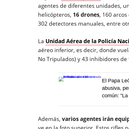
agentes de diferentes unidades, un
helicópteros,
16 drones
, 160 arcos
302 detectores manuales, entre otr
La
Unidad Aérea de la Policía Nac
aéreo inferior, es decir, donde vue
No Tripulados) y 43 inhibidores de 
El Papa Leó
abusiva, pe
común: "La
Además,
varios agentes irán equi
ve en la foto superior. Estos rifle