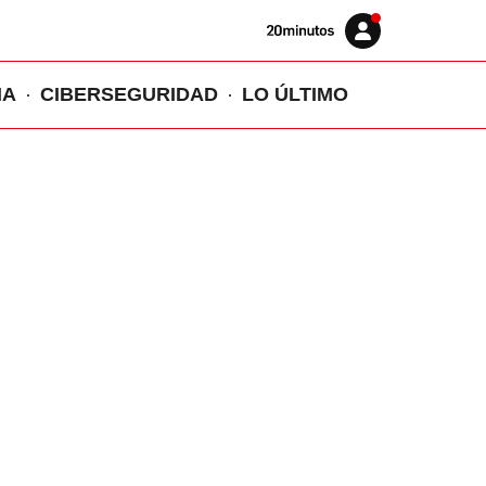
Volver
Iniciar
a
sesión
20MINUTOS.ES
IA
CIBERSEGURIDAD
LO ÚLTIMO