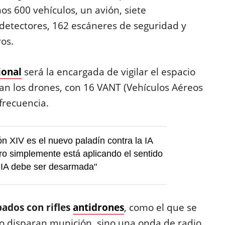
os 600 vehículos, un avión, siete
 detectores, 162 escáneres de seguridad y
os.
ional
será la encargada de vigilar el espacio
lan los drones, con 16 VANT (Vehículos Aéreos
frecuencia.
n XIV es el nuevo paladín contra la IA
ro simplemente está aplicando el sentido
 IA debe ser desarmada"
pados con rifles
antidrones
, como el que se
s no disparan munición, sino una onda de radio