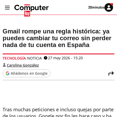
Volver
Iniciar
a
sesión
20MINUTOS.ES
Gmail rompe una regla histórica: ya
puedes cambiar tu correo sin perder
nada de tu cuenta en España
27 may 2026 - 15:20
TECNOLOGÍA
NOTICIA
Carolina González
Añádenos en Google
Tras muchas peticiones e incluso quejas por parte
de los usuarios, Google por fin les hace caso y ha