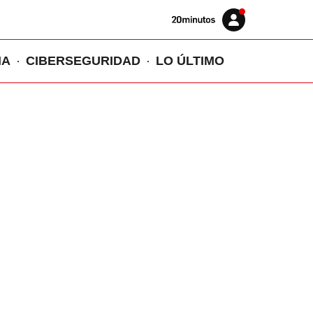
Volver
Iniciar
a
sesión
20MINUTOS.ES
IA
CIBERSEGURIDAD
LO ÚLTIMO