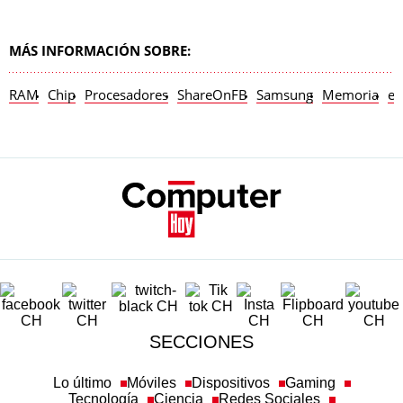
MÁS INFORMACIÓN SOBRE:
RAM
Chip
Procesadores
ShareOnFB
Samsung
Memoria
es
SECCIONES
Lo último
Móviles
Dispositivos
Gaming
Tecnología
Ciencia
Redes Sociales