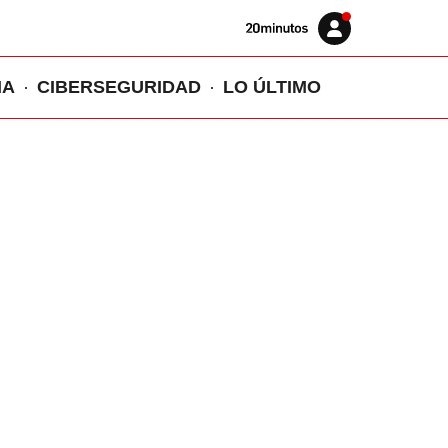
Volver
Iniciar
a
sesión
20MINUTOS.ES
IA
CIBERSEGURIDAD
LO ÚLTIMO