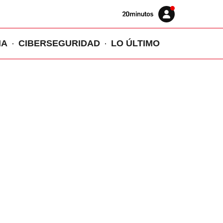
Volver
Iniciar
a
sesión
20MINUTOS.ES
IA
CIBERSEGURIDAD
LO ÚLTIMO