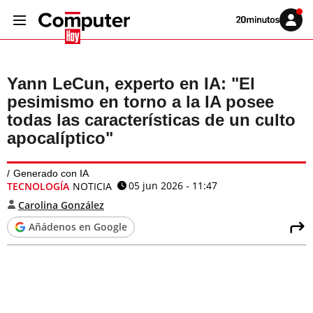
Volver
Iniciar
a
sesión
20MINUTOS.ES
Yann LeCun, experto en IA: "El
pesimismo en torno a la IA posee
todas las características de un culto
apocalíptico"
Generado con IA
05 jun 2026 - 11:47
TECNOLOGÍA
NOTICIA
Carolina González
Añádenos en Google