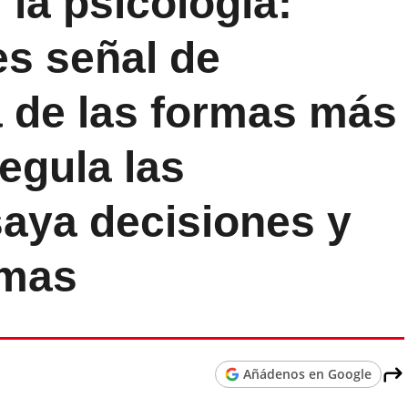
la psicología:
es señal de
a de las formas más
regula las
aya decisiones y
emas
Añádenos en Google