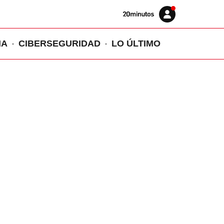
Volver
Iniciar
a
sesión
20MINUTOS.ES
IA
CIBERSEGURIDAD
LO ÚLTIMO