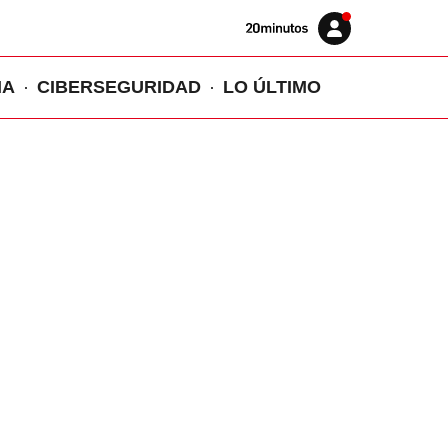
Volver
Iniciar
a
sesión
20MINUTOS.ES
IA
CIBERSEGURIDAD
LO ÚLTIMO