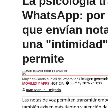
La psicología t
WhatsApp: por 
que envían not
una "intimidad"
permite
Imagen generada
Mujer enviando audios de WhatsApp
30 may 2026 - 13:00
MÓVILES Y APPS
NOTICIA
Juan Manuel Delgado
Las notas de voz permiten transmitir emo
también exigen más tiempo y atención del