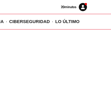
Volver
Iniciar
a
sesión
20MINUTOS.ES
IA
CIBERSEGURIDAD
LO ÚLTIMO