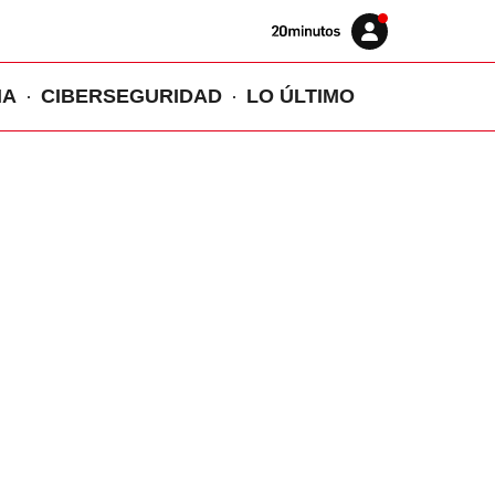
Volver
Iniciar
a
sesión
20MINUTOS.ES
IA
CIBERSEGURIDAD
LO ÚLTIMO