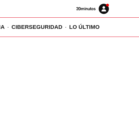
Volver
Iniciar
a
sesión
20MINUTOS.ES
IA
CIBERSEGURIDAD
LO ÚLTIMO