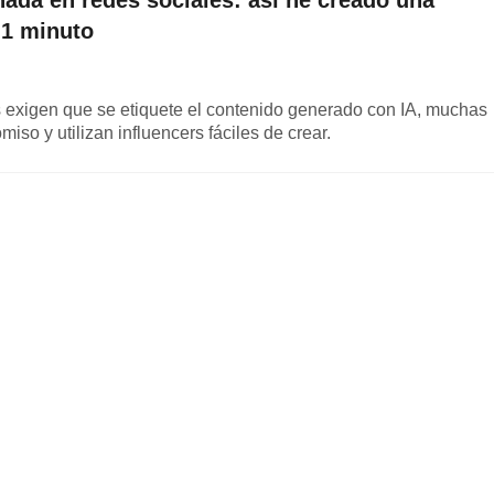
nada en redes sociales: así he creado una
n 1 minuto
s exigen que se etiquete el contenido generado con IA, muchas
so y utilizan influencers fáciles de crear.