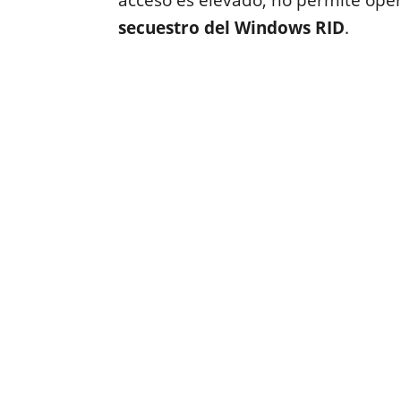
acceso es elevado, no permite oper
secuestro del Windows RID
.