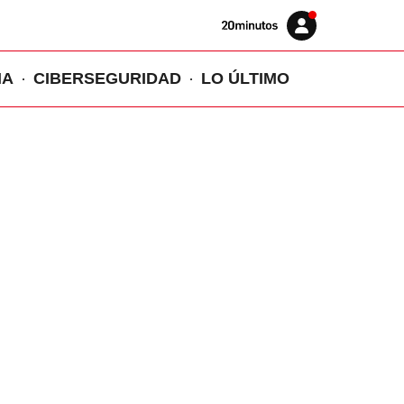
Volver
Iniciar
a
sesión
20MINUTOS.ES
IA
CIBERSEGURIDAD
LO ÚLTIMO