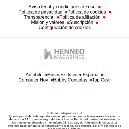
Aviso legal y condiciones de uso
Política de privacidad
Política de cookies
Transparencia
Política de afiliación
Misión y valores
Suscripción
Configuración de cookies
Autobild
Business Insider España
Computer Hoy
Hobby Consolas
Top Gear
© Henneo Magazines, S.A
Queda prohibida toda reproducción sin permiso escrito de la empresa a los efectos
del artículo 32.1, párrafo segundo, de la Ley de Propiedad Intelectual. Asimismo, a
los efectos establecidos en el artículo 33.1 de Ley de Propiedad Intelectual, la
empresa hace constar la correspondiente reserva de derechos, por sí y por medio de
sus redactores o autores.